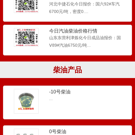
河北中捷石化今日报价：国六92#车汽
0号柴油_物流仓储_叉车使用
6700元/吨，密度0....
上海柴油配送-0号柴油主要用于物流仓储
中叉车使用，现在企业等...
今日汽油柴油价格行情
山东东营利津炼化今日成品油报价：国
Ⅴ89#汽油6750元/吨...
柴油_0号柴油_工程机械应用
0号柴油在工程机械主要应用于电喷车,钩
机,挖掘机，压路机，搅...
柴油产品
-10号柴油
...
0号柴油
产品简介：国标0号柴油是以直馏柴油馏分