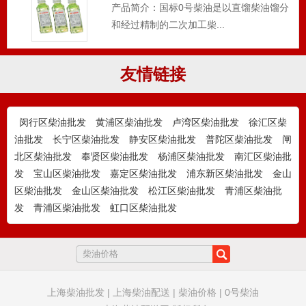
和经过精制的二次加工柴...
友情链接
普陀锅炉柴油_柴油配送_普陀区附近
柴油供应
上海柴油网——普陀区锅炉柴油供应与配
送专业服务商 作为深耕...
闵行区柴油批发
黄浦区柴油批发
卢湾区柴油批发
徐汇区柴
油批发
长宁区柴油批发
静安区柴油批发
普陀区柴油批发
闸
北区柴油批发
奉贤区柴油批发
杨浦区柴油批发
南汇区柴油批
徐汇锅炉柴油_柴油配送_徐汇区附近
发
宝山区柴油批发
嘉定区柴油批发
浦东新区柴油批发
金山
柴油供应
上海柴油网——徐汇区锅炉柴油供应与配
区柴油批发
金山区柴油批发
松江区柴油批发
青浦区柴油批
送专业服务商 作为深耕...
发
青浦区柴油批发
虹口区柴油批发
静安锅炉柴油_柴油配送_静安区附近
柴油供应
上海柴油网——静安区锅炉柴油供应与配
送专业服务商 作为深耕...
上海柴油批发
|
上海柴油配送
|
柴油价格
|
0号柴油