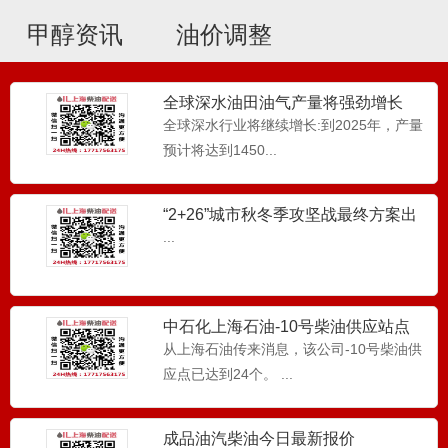
甲醇资讯
油价调整
全球深水油田油气产量将强劲增长
全球深水行业将继续增长:到2025年，产量
预计将达到1450...
0号柴油_燃烧锅炉_设备应用
0号柴油配送，上海柴油配送主要给使用燃
油锅炉等企业单位配送0...
“2+26”城市秋冬季攻坚战最终方案出
炉
...
0号柴油_ 柴油发电机组应用
上海柴油配送，0号柴油主要应用于柴油发
中石化上海石油-10号柴油供应站点
电机组等供电设备...
从上海石油传来消息，该公司-10号柴油供
应点已达到24个。 ...
0号柴油_物流仓储_叉车使用
上海柴油配送-0号柴油主要用于物流仓储
成品油汽柴油今日最新报价