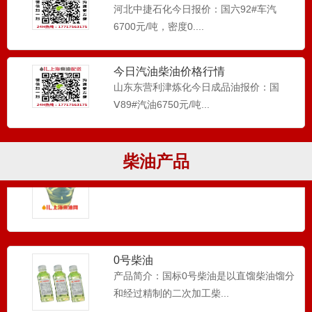
河北中捷石化今日报价：国六92#车汽
中叉车使用，现在企业等...
6700元/吨，密度0....
柴油_0号柴油_工程机械应用
今日汽油柴油价格行情
0号柴油在工程机械主要应用于电喷车,钩
山东东营利津炼化今日成品油报价：国
机,挖掘机，压路机，搅...
Ⅴ89#汽油6750元/吨...
柴油产品
-10号柴油
...
0号柴油
产品简介：国标0号柴油是以直馏柴油馏分
和经过精制的二次加工柴...