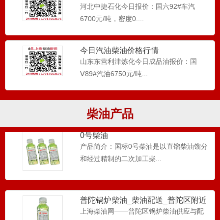
柴油_0号柴油_工程机械应用
河北中捷石化今日报价：国六92#车汽
0号柴油在工程机械主要应用于电喷车,钩
6700元/吨，密度0....
机,挖掘机，压路机，搅...
今日汽油柴油价格行情
山东东营利津炼化今日成品油报价：国
-10号柴油
Ⅴ89#汽油6750元/吨...
...
柴油产品
0号柴油
产品简介：国标0号柴油是以直馏柴油馏分
和经过精制的二次加工柴...
普陀锅炉柴油_柴油配送_普陀区附近
柴油供应
上海柴油网——普陀区锅炉柴油供应与配
送专业服务商 作为深耕...