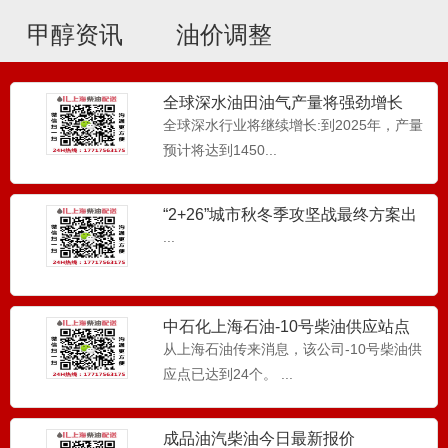
甲醇资讯
油价调整
0号柴油_燃烧锅炉_设备应用
0号柴油配送，上海柴油配送主要给使用燃
油锅炉等企业单位配送0...
全球深水油田油气产量将强劲增长
全球深水行业将继续增长:到2025年，产量
预计将达到1450...
0号柴油_ 柴油发电机组应用
上海柴油配送，0号柴油主要应用于柴油发
“2+26”城市秋冬季攻坚战最终方案出
电机组等供电设备...
炉
...
0号柴油_物流仓储_叉车使用
中石化上海石油-10号柴油供应站点
上海柴油配送-0号柴油主要用于物流仓储
从上海石油传来消息，该公司-10号柴油供
中叉车使用，现在企业等...
应点已达到24个。 ...
成品油汽柴油今日最新报价